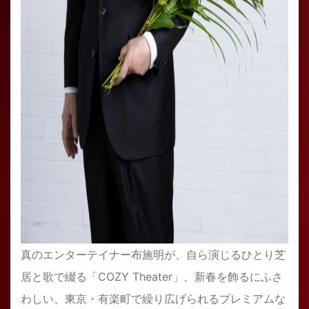
真のエンターテイナー布施明が、自ら演じるひとり芝
居と歌で綴る「COZY Theater」、新春を飾るにふさ
わしい、東京・有楽町で繰り広げられるプレミアムな