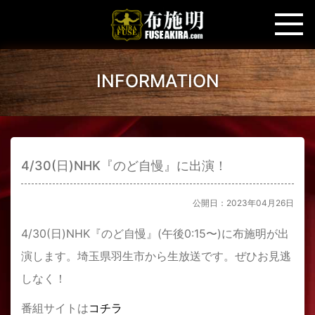
INFORMATION
4/30(日)NHK『のど自慢』に出演！
公開日：2023年04月26日
4/30(日)NHK『のど自慢』(午後0:15〜)に布施明が出
演します。埼玉県羽生市から生放送です。ぜひお見逃
しなく！
番組サイトは
コチラ